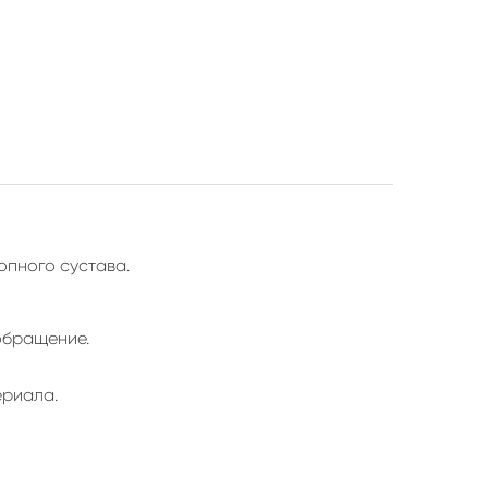
опного сустава.
обращение.
ериала.