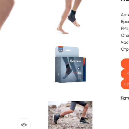
Арт
Бре
РРЦ 
Сте
Част
Стр
К
Кат