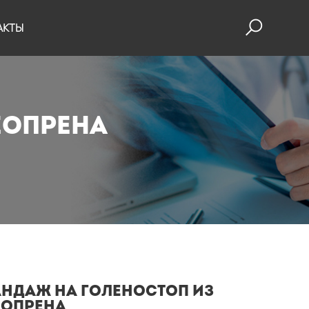
АКТЫ
еопрена
андаж на голеностоп из
еопрена