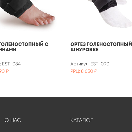
 голеностопный с
Ортез голеностопный
инами
шнуровке
: EST-084
Артикул: EST-090
90 ₽
РРЦ: 8 650 ₽
О НАС
КАТАЛОГ