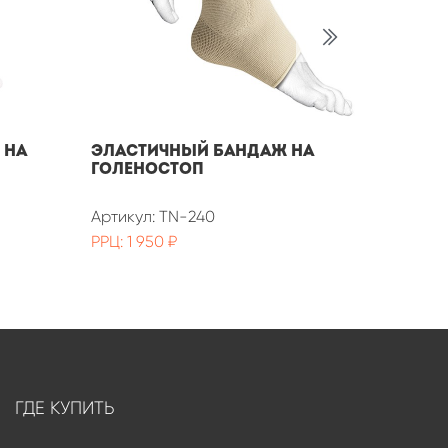
 на
Эластичный бандаж на
Эласт
голеностоп
голен
Артикул: TN-240
Артикул
РРЦ: 1 950 ₽
РРЦ: 2 
ГДЕ КУПИТЬ