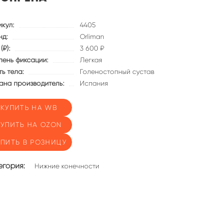
икул:
4405
нд:
Orliman
(₽):
3 600 ₽
пень фиксации:
Легкая
ь тела:
Голеностопный сустав
ана производитель:
Испания
КУПИТЬ НА WB
КУПИТЬ НА OZON
УПИТЬ В РОЗНИЦУ
егория:
Нижние конечности