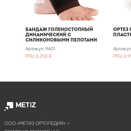
Бандаж голеностопный
Ортез
динамический с
пласт
силиконовыми пелотами
Артикул: 9401
Артикул
РРЦ: 6 250 ₽
РРЦ: 6 9
ООО «МЕТИЗ ОРТОПЕДИЯ» —
поставщик премиальных