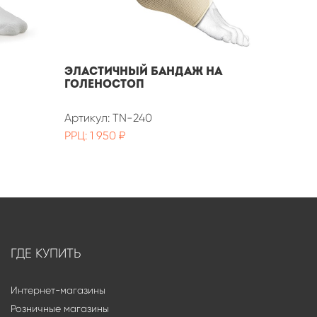
Эластичный бандаж на
Эласт
голеностоп
голен
Артикул: TN-240
Артикул
РРЦ: 1 950 ₽
РРЦ: 2 
ГДЕ КУПИТЬ
Интернет-магазины
Розничные магазины