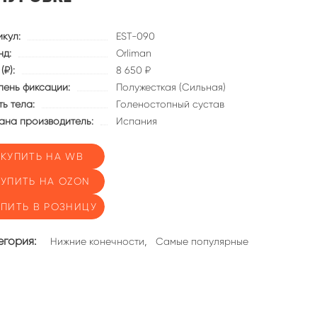
икул:
EST-090
нд:
Orliman
(₽):
8 650 ₽
пень фиксации:
Полужесткая (Сильная)
ь тела:
Голеностопный сустав
ана производитель:
Испания
КУПИТЬ НА WB
КУПИТЬ НА OZON
УПИТЬ В РОЗНИЦУ
егория:
,
Нижние конечности
Самые популярные