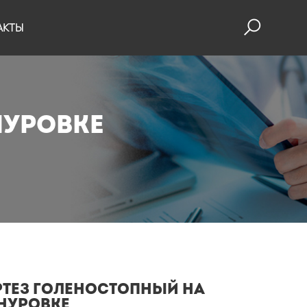
АКТЫ
нуровке
ртез голеностопный на
нуровке