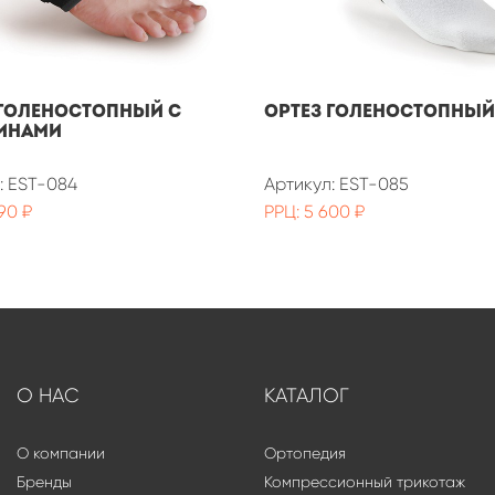
 голеностопный с
Ортез голеностопный
инами
: EST-084
Артикул: EST-085
90 ₽
РРЦ: 5 600 ₽
О НАС
КАТАЛОГ
О компании
Ортопедия
Бренды
Компрессионный трикотаж