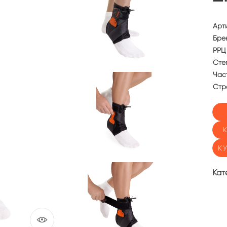
Арт
Бре
РРЦ 
Сте
Част
Стр
К
Кат