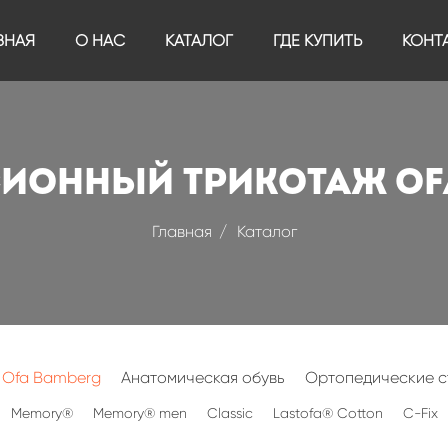
ВНАЯ
О НАС
КАТАЛОГ
ГДЕ КУПИТЬ
КОНТ
ионный трикотаж Of
Главная
Каталог
 Ofa Bamberg
Анатомическая обувь
Ортопедические с
Memory®
Memory® men
Classic
Lastofa® Cotton
C-Fix