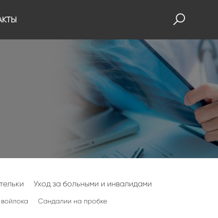
АКТЫ
тельки
Уход за больными и инвалидами
 войлока
Сандалии на пробке