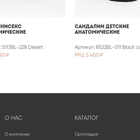
унисекс
Сандалии детские
мические
анатомические
: 5113BL-228 Desert
Артикул: 8522BL-011 Black c
50 ₽
РРЦ: 5 450 ₽
О НАС
КАТАЛОГ
О компании
Ортопедия