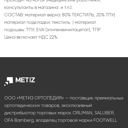
консультанты в магазина и т.п.).
СОСТАВ: материал верха: 80% ТЕКСТИЛЬ, 20% ТПУ|
материал подкладки: текстиль | материал
подошвы: ТПУ; EVA (этиленвинилацетат); ТПР
Цена включает НДС 22%.
ООО «МЕТИЗ ОРТОПЕДИЯ» — поставщик премиальных
ортопедических товаров, эксклюзивный
дистрибьютор торговых марок ORLIMAN, SALUBER,
OFA Bamberg, владелец торговой марки FOOTWELL