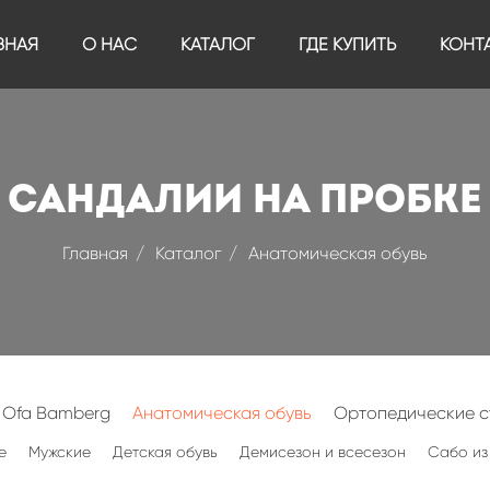
ВНАЯ
О НАС
КАТАЛОГ
ГДЕ КУПИТЬ
КОНТ
Сандалии на пробке
Главная
Каталог
Анатомическая обувь
 Ofa Bamberg
Анатомическая обувь
Ортопедические с
е
Мужские
Детская обувь
Демисезон и всесезон
Сабо из