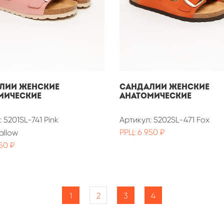
лии женские
Сандалии женские
мические
анатомические
 5201SL-741 Pink
Артикул: 5202SL-471 Fox
РРЦ: 6 950 ₽
allow
50 ₽
1
2
3
4