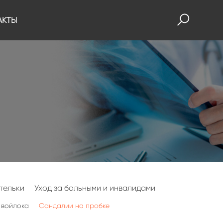
АКТЫ
тельки
Уход за больными и инвалидами
 войлока
Сандалии на пробке