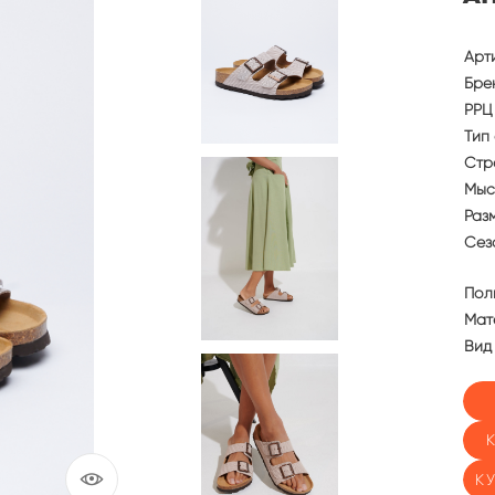
Арт
Бре
РРЦ 
Тип 
Стр
Мыс
Раз
Сез
Пол
Мат
Вид
К