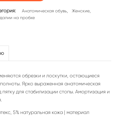
егория:
,
,
Анатомическая обувь
Женские
далии на пробке
ью
меняются обрезки и лоскутки, остающиеся
й полноты. Ярко выраженная анатомическая
 пятку для стабилизации стопы. Амортизация и
.
текс, 5% натуральная кожа | материал