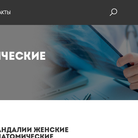
АКТЫ
ческие
андалии женские
натомические