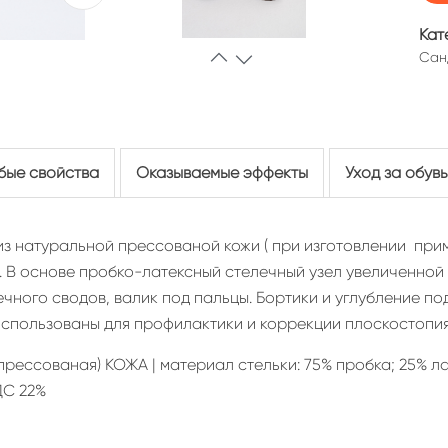
Кат
Сан
бые свойства
Оказываемые эффекты
Уход за обув
з натуральной прессованой кожи ( при изготовлении при
. В основе пробко-латексный стелечный узел увеличенно
ного сводов, валик под пальцы. Бортики и углубление под
 использованы для профилактики и коррекции плоскостопия
ессованая) КОЖА | материал стельки: 75% пробка; 25% ла
ДС 22%