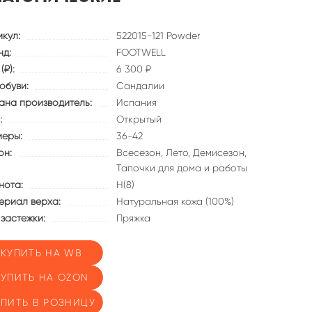
икул:
522015-121 Powder
нд:
FOOTWELL
(₽):
6 300 ₽
обуви:
Сандалии
ана производитель:
Испания
:
Открытый
меры:
36-42
он:
Всесезон,
Лето,
Демисезон,
Тапочки для дома и работы
нота:
Н(8)
ериал верха:
Натуральная кожа (100%)
 застежки:
Пряжка
КУПИТЬ НА WB
КУПИТЬ НА OZON
УПИТЬ В РОЗНИЦУ