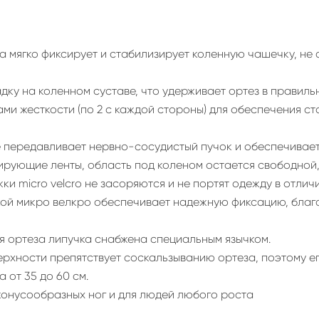
 мягко фиксирует и стабилизирует коленную чашечку, не 
ку на коленном суставе, что удерживает ортез в правиль
и жесткости (по 2 с каждой стороны) для обеспечения ст
 передавливает нервно-сосудистый пучок и обеспечивает
сирующие ленты, область под коленом остается свободной,
ки micro velcro не засоряются и не портят одежду в отлич
ой микро велкро обеспечивает надежную фиксацию, благо
я ортеза липучка снабжена специальным язычком.
хности препятствует соскальзыванию ортеза, поэтому его
 от 35 до 60 см.
 конусообразных ног и для людей любого роста