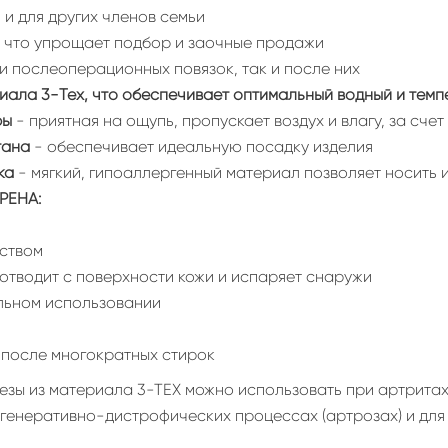
и для других членов семьи
, что упрощает подбор и заочные продажи
и послеоперационных повязок, так и после них
ала 3-Tex, что обеспечивает оптимальный водный и темп
ры
- приятная на ощупь, пропускает воздух и влагу, за сче
тана
- обеспечивает идеальную посадку изделия
ка
- мягкий, гипоаллергенный материал позволяет носить 
РЕНА:
ством
о отводит с поверхности кожи и испаряет снаружи
льном использовании
 после многократных стирок
езы из материала 3-ТЕХ можно использовать при артритах
егенеративно-дистрофических процессах (артрозах) и для