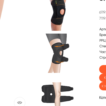
611
711
Арт
Бре
РРЦ 
Сте
Част
Стр
К
Кат