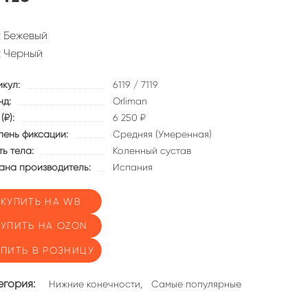
9: Бежевый
9: Черный
икул:
6119 / 7119
нд:
Orliman
(₽):
6 250 ₽
пень фиксации:
Средняя (Умеренная)
ь тела:
Коленный сустав
ана производитель:
Испания
КУПИТЬ НА WB
КУПИТЬ НА OZON
УПИТЬ В РОЗНИЦУ
егория:
,
Нижние конечности
Самые популярные