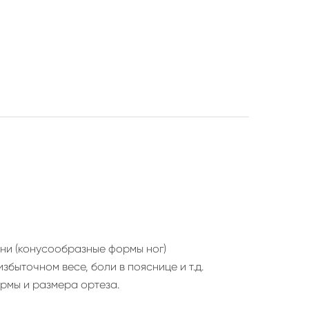
ени (конусообразные формы ног)
быточном весе, боли в пояснице и т.д.
рмы и размера ортеза.