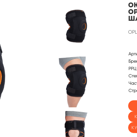
О
о
ш
OPL
Арт
Бре
РРЦ 
Сте
Част
Стр
К