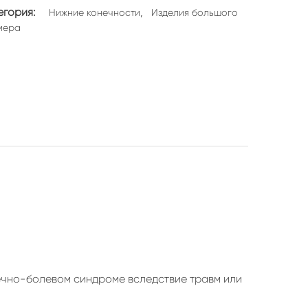
егория:
,
Нижние конечности
Изделия большого
мера
течно-болевом синдроме вследствие травм или