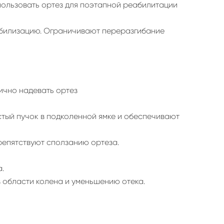
спользовать ортез для поэтапной реабилитации
абилизацию. Ограничивают переразгибание
ично надевать ортез
стый пучок в подколенной ямке и обеспечивают
репятствуют сползанию ортеза.
.
 области колена и уменьшению отека.