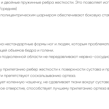
е и двойные пружинные ребра жесткости. Это позволяет и
/средняя)
ым полицентрическим шарниром обеспечивают боковую ст
на нестандартные формы ног и людям, которым проблемат
ицей объемов бедра и голени.
а в подколенной области не передавливают нервно-сосуди
 прилеганию ребер жесткости к поверхности сустава и п
ти препятствуют соскальзыванию ортеза.
ует коленную чашечку, не сдавливает ткани вокруг сустава
ое отверстие, способствует лучшему прилеганию ортеза в