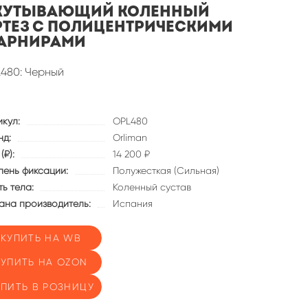
кутывающий коленный
ртез с полицентрическими
арнирами
480: Черный
икул:
OPL480
нд:
Orliman
(₽):
14 200 ₽
пень фиксации:
Полужесткая (Сильная)
ь тела:
Коленный сустав
ана производитель:
Испания
КУПИТЬ НА WB
КУПИТЬ НА OZON
УПИТЬ В РОЗНИЦУ