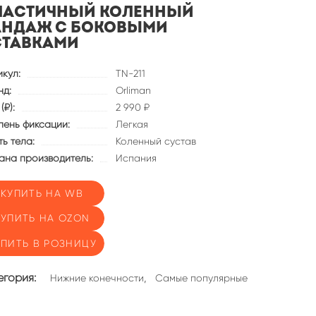
ластичный коленный
андаж с боковыми
ставками
икул:
TN-211
нд:
Orliman
(₽):
2 990 ₽
пень фиксации:
Легкая
ь тела:
Коленный сустав
ана производитель:
Испания
КУПИТЬ НА WB
КУПИТЬ НА OZON
УПИТЬ В РОЗНИЦУ
егория:
,
Нижние конечности
Самые популярные