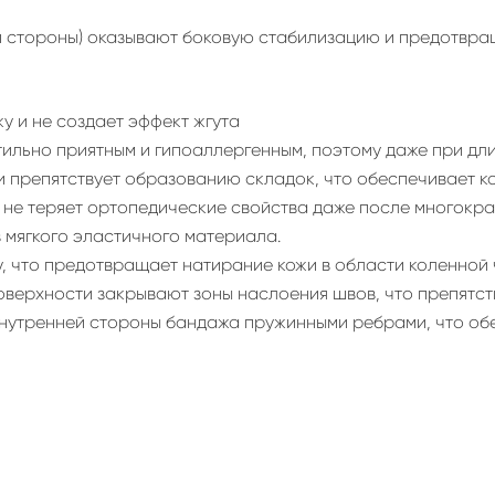
ой стороны) оказывают боковую стабилизацию и предотвр
у и не создает эффект жгута
ктильно приятным и гипоаллергенным, поэтому даже при д
и препятствует образованию складок, что обеспечивает 
не теряет ортопедические свойства даже после многокра
 мягкого эластичного материала.
, что предотвращает натирание кожи в области коленной
поверхности закрывают зоны наслоения швов, что препятс
внутренней стороны бандажа пружинными ребрами, что об