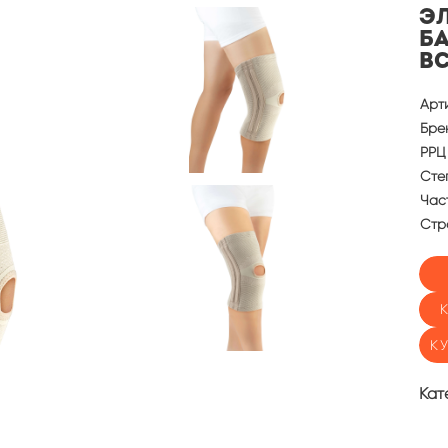
Э
б
в
Арт
Бре
РРЦ 
Сте
Част
Стр
К
Кат