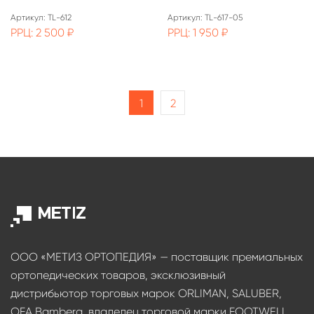
Артикул: TL-612
Артикул: TL-617-05
РРЦ: 2 500 ₽
РРЦ: 1 950 ₽
1
2
ООО «МЕТИЗ ОРТОПЕДИЯ» — поставщик премиальных
ортопедических товаров, эксклюзивный
дистрибьютор торговых марок ORLIMAN, SALUBER,
OFA Bamberg, владелец торговой марки FOOTWELL