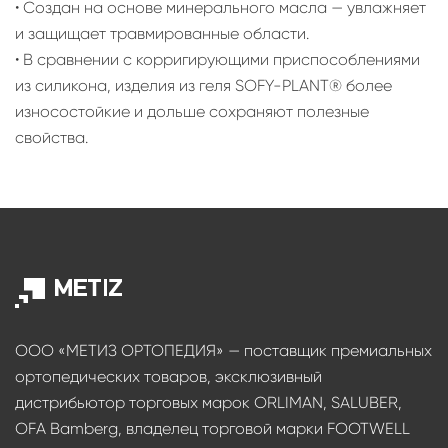
• Создан на основе минерального масла — увлажняет
и защищает травмированные области.
• В сравнении с корригирующими приспособлениями
из силикона, изделия из геля SOFY-PLANT® более
износостойкие и дольше сохраняют полезные
свойства.
ООО «МЕТИЗ ОРТОПЕДИЯ» — поставщик премиальных
ортопедических товаров, эксклюзивный
дистрибьютор торговых марок ORLIMAN, SALUBER,
OFA Bamberg, владелец торговой марки FOOTWELL