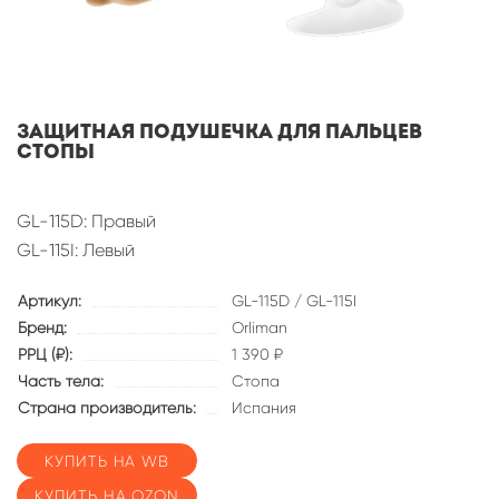
Защитная подушечка для пальцев
стопы
GL-115D: Правый
GL-115I: Левый
Артикул:
GL-115D / GL-115I
Бренд:
Orliman
РРЦ (₽):
1 390 ₽
Часть тела:
Стопа
Страна производитель:
Испания
КУПИТЬ НА WB
КУПИТЬ НА OZON