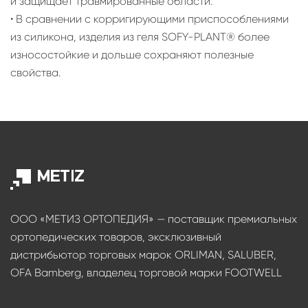
и защищает травмированные области.
• В сравнении с корригирующими приспособлениями
из силикона, изделия из геля SOFY-PLANT® более
износостойкие и дольше сохраняют полезные
свойства.
ООО «МЕТИЗ ОРТОПЕДИЯ» — поставщик премиальных
ортопедических товаров, эксклюзивный
дистрибьютор торговых марок ORLIMAN, SALUBER,
OFA Bamberg, владелец торговой марки FOOTWELL