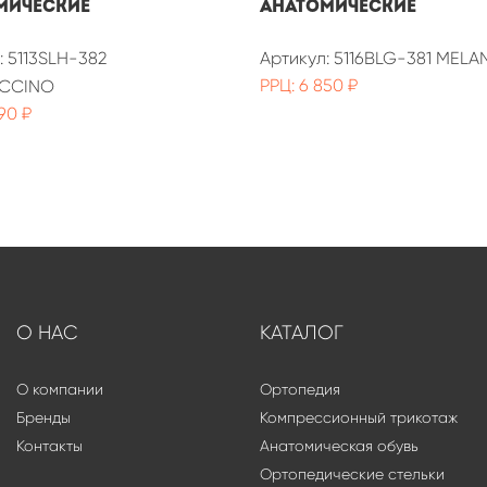
мические
анатомические
: 5113SLH-382
Артикул: 5116BLG-381 MEL
РРЦ: 6 850 ₽
CCINO
90 ₽
О НАС
КАТАЛОГ
О компании
Ортопедия
Бренды
Компрессионный трикотаж
Контакты
Анатомическая обувь
Ортопедические стельки