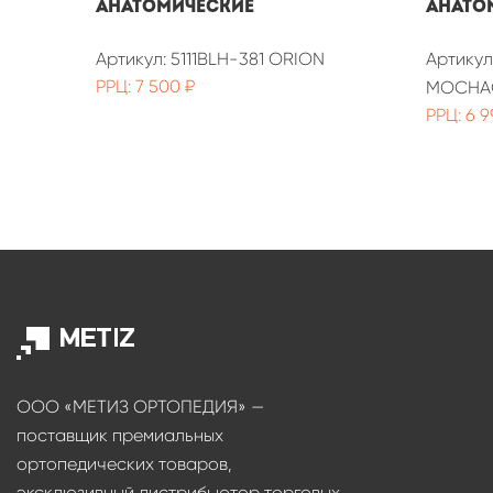
анатомические
анато
Артикул: 5111BLH-381 ORION
Артикул
РРЦ: 7 500 ₽
MOCHA
РРЦ: 6 9
ООО «МЕТИЗ ОРТОПЕДИЯ» —
поставщик премиальных
ортопедических товаров,
эксклюзивный дистрибьютор торговых