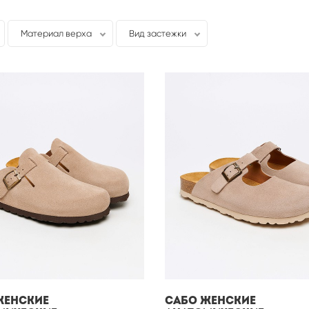
Материал верха
Вид застежки
женские
Сабо женские