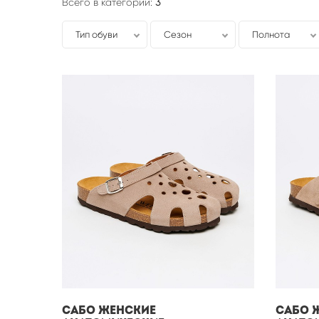
Всего в категории:
3
Тип обуви
Сезон
Полнота
Сабо женские
Сабо 