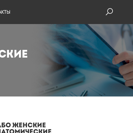
АКТЫ
ские
або женские
натомические