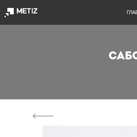
ГЛА
Саб