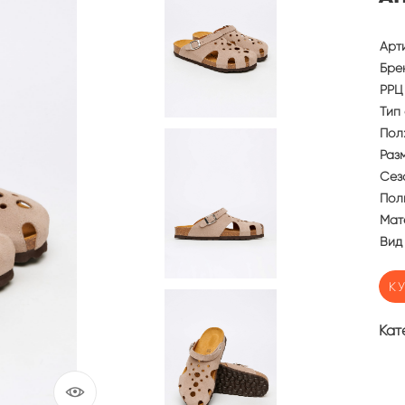
Арт
Бре
РРЦ 
Тип 
Пол
Раз
Сез
Пол
Мат
Вид
К
Кат