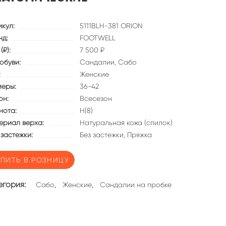
икул:
5111BLH-381 ORION
нд:
FOOTWELL
(₽):
7 500 ₽
обуви:
Сандалии,
Сабо
:
Женские
меры:
36-42
он:
Всесезон
нота:
Н(8)
ериал верха:
Натуральная кожа (спилок)
 застежки:
Без застежки,
Пряжка
УПИТЬ В РОЗНИЦУ
егория:
,
,
Сабо
Женские
Сандалии на пробке