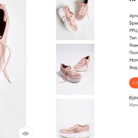
Арт
Бре
РРЦ 
Тип 
Раз
Пол
Мат
Вид
К
Кат
Жен