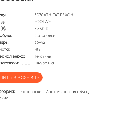
икул:
5070ATH-747 PEACH
нд:
FOOTWELL
(₽):
7 550 ₽
обуви:
Кроссовки
меры:
36-42
нота:
Н(8)
ериал верха:
Текстиль
 застежки:
Шнуровка
УПИТЬ В РОЗНИЦУ
егория:
,
,
Кроссовки
Анатомическая обувь
ские