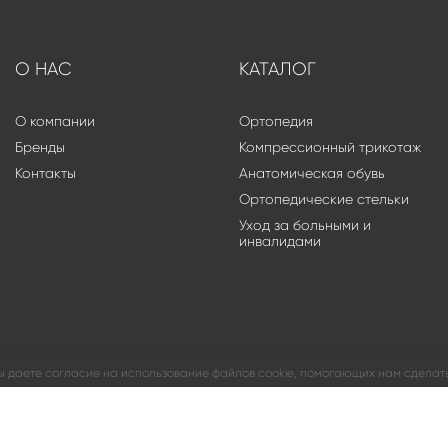
О НАС
КАТАЛОГ
О компании
Ортопедия
Бренды
Компрессионный трикотаж
Контакты
Анатомическая обувь
Ортопедические стельки
Уход за больными и
инвалидами
ы даете согласие на использование файлов cookie, помогающих нам сделать
ООО «МЕТИЗ ОРТОПЕДИЯ»