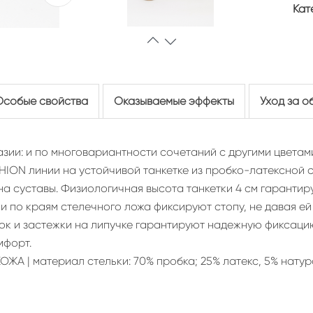
Кат
Особые свойства
Оказываемые эффекты
Уход за о
зии: и по многовариантности сочетаний с другими цветами
SHION линии на устойчивой танкетке из пробко-латексно
а суставы. Физиологичная высота танкетки 4 см гарантир
ки по краям стелечного ложа фиксируют стопу, не давая 
ок и застежки на липучке гарантируют надежную фиксацию
мфорт.
А | материал стельки: 70% пробка; 25% латекс, 5% натура