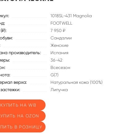
икул:
1018SL-431 Magnolia
нд:
FOOTWELL
(₽):
7 950 ₽
обуви:
Сандалии
:
Женские
ана производитель:
Испания
меры:
36-42
он:
Всесезон
нота:
G(7)
ериал верха:
Натуральная кожа (100%)
 застежки:
Липучка
КУПИТЬ НА WB
КУПИТЬ НА OZON
УПИТЬ В РОЗНИЦУ