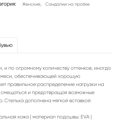
егория:
,
Женские
Сандалии на пробке
бувью
, и по огромному количеству оттенков, иногда
й смеси, обеспечивающей хорошую
ует правильное распределение нагрузки на
ей смещаться и предотвращая возможные
. Стелька дополнена мягкой вставкой
льная кожа | материал подошвы: EVA |