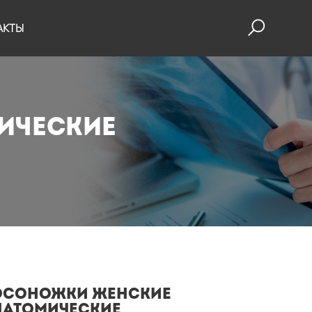
АКТЫ
ические
осоножки женские
натомические