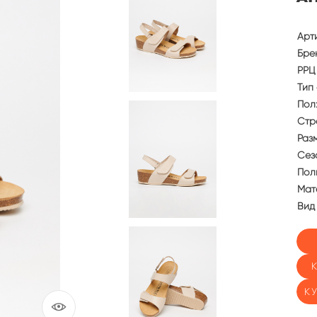
Арт
Бре
РРЦ 
Тип 
Пол
Стр
Раз
Сез
Пол
Мат
Вид
К