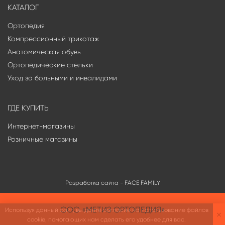
КАТАЛОГ
Ортопедия
Компрессионный трикотаж
Анатомическая обувь
Ортопедические стельки
Уход за больными и инвалидами
ГДЕ КУПИТЬ
Интернет-магазины
Розничные магазины
Разработка сайта -
FACE FAMILY
ООО «МЕТИЗ ОРТОПЕДИЯ»
Используя данный сайт, вы даете согласие на использование файлов
cookie, помогающих нам сделать его удобнее для вас.