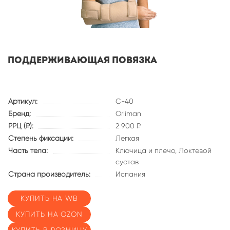
Поддерживающая повязка
Артикул:
C-40
Бренд:
Orliman
РРЦ (₽):
2 900 ₽
Степень фиксации:
Легкая
Часть тела:
Ключица и плечо,
Локтевой
сустав
Страна производитель:
Испания
КУПИТЬ НА WB
КУПИТЬ НА OZON