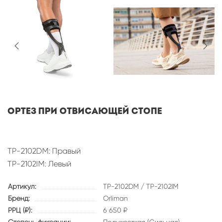
Ортез при отвисающей стопе
TP-2102DM: Правый
TP-2102IM: Левый
Артикул:
TP-2102DM / TP-2102IM
Бренд:
Orliman
РРЦ (₽):
6 650 ₽