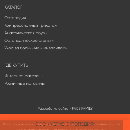
КАТАЛОГ
Ортопедия
Компрессионный трикотаж
Анатомическая обувь
Ортопедические стельки
Уход за больными и инвалидами
ГДЕ КУПИТЬ
Интернет-магазины
Розничные магазины
Разработка сайта -
FACE FAMILY
ООО «МЕТИЗ ОРТОПЕДИЯ»
Используя данный сайт, вы даете согласие на использование файлов
cookie, помогающих нам сделать его удобнее для вас.