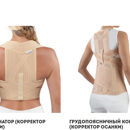
натор (корректор
Грудопоясничный ко
и)
(корректор осанки)