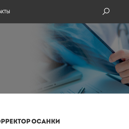
АКТЫ
орректор осанки