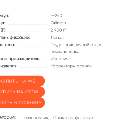
икул:
E-240
нд:
Orliman
(₽):
2 900 ₽
пень фиксации:
Легкая
ь тела:
Грудо-поясничный отдел
позвоночника
ана производитель:
Испания
 изделия:
Корректоры осанки
КУПИТЬ НА WB
КУПИТЬ НА OZON
УПИТЬ В РОЗНИЦУ
егория:
,
Позвоночник
Самые популярные