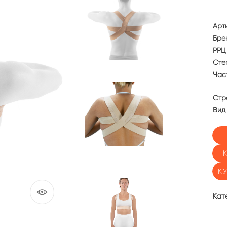
Арт
Бре
РРЦ 
Сте
Част
Стр
Вид
К
Кат