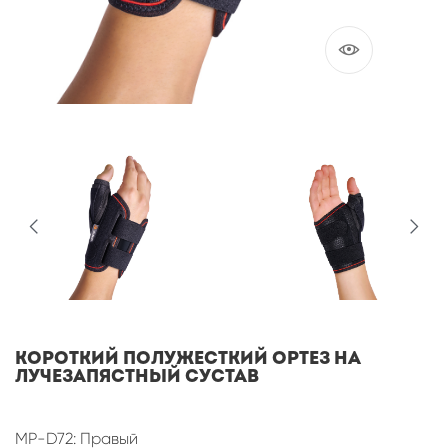
Короткий полужесткий ортез на
лучезапястный сустав
MP-D72: Правый