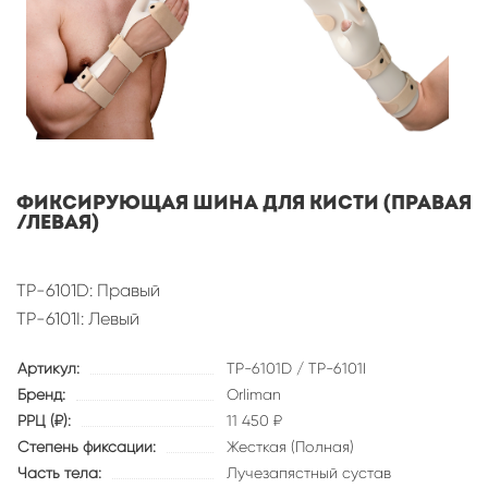
Фиксирующая шина для кисти (Правая
/Левая)
TP-6101D: Правый
TP-6101I: Левый
Артикул:
TP-6101D / TP-6101I
Бренд:
Orliman
РРЦ (₽):
11 450 ₽
Степень фиксации:
Жесткая (Полная)
Часть тела:
Лучезапястный сустав